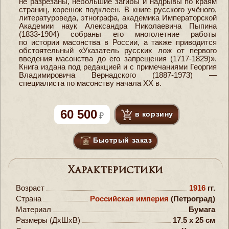
не разрезаны, небольшие загибы и надрывы по краям
страниц, корешок подклеен. В книге русского учёного,
литературоведа, этнографа, академика Императорской
Академии наук Александра Николаевича Пыпина
(1833-1904) собраны его многолетние работы
по истории масонства в России, а также приводится
обстоятельный «Указатель русских лож от первого
введения масонства до его запрещения (1717-1829)».
Книга издана под редакцией и с примечаниями Георгия
Владимировича Вернадского (1887-1973) —
специалиста по масонству начала XX в.
60 500
в корзину
Быстрый заказ
Характеристики
Возраст
1916
гг.
Страна
Российская империя
(Петроград)
Материал
Бумага
Размеры (ДxШxВ)
17.5 x 25 см