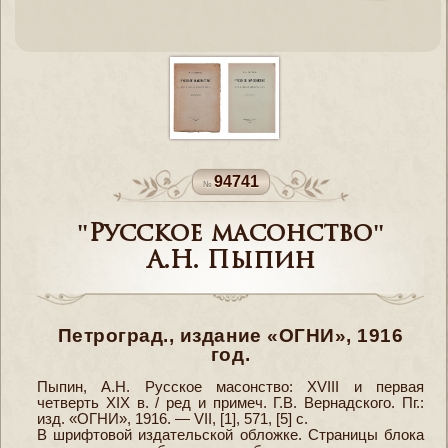
94741
"Русское масонство"
А.Н. Пыпин
Петроград., издание «ОГНИ», 1916
год.
Пыпин, А.Н. Русское масонство: XVIII и первая
четверть XIX в. / ред и примеч. Г.В. Вернадского. Пг.:
изд. «ОГНИ», 1916. — VII, [1], 571, [5] с.
В шрифтовой издательской обложке. Страницы блока