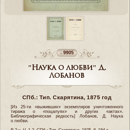
9905
"Наука о любви" Д.
Лобанов
СПб.: Тип. Скарятина, 1875 год
[Из 25-ти «выживших» экземпляров уничтоженного
тиража о «поцалуях» и других «актах».
Библиографическая редкость] Лобанов, Д. Наука
о любви.
В 2 ч. Ч. 1-2. СПб.: Тип. Скарятина, 1875. 8, 194 с.