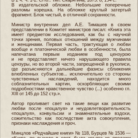
В издательской обложке. Небольшие поперечные
разломы корешка. На обложке круглый затертый
фрагмент. Блок чистый, в отличной сохранности.
Министр внутренних дел А.Е. Тимашев в своем
представлении в Комитет министров писал: «Книга эта
имеет предметом исследования, как бы с научной
точки зрения, половых отношений между мужчинами
и женщинами. Первая часть, трактующая о любви
вообще и платонической любви в особенности, была
напечатана первым изданием под цензурою
и не представляет ничего нарушающего правила
цензуры, но во второй части, запрещенной в рукописи,
где разъясняются дальнейшие фазисы сближения
влюбленных субъектов... исключительно со стороны
чувственных наслаждений, находится много
соблазнительных картин, оскорбляющих своими
подробностями нравственное чувство (...) особенно гл.
XIII от 145 до 152 стр.».
Автор проливает свет на такие вещи как развитие
любви после «поцалуя» и неудовлетворительность
«поцалуя», конвульсии и знаменательные вздохи,
сожительство как последствие акта совокупления,
признаки наслаждения и проч.
Минцлов «Редчайшие книги» № 118, Бурцев № 1536 —
«Книга, по выходе в свет, была изъята из продажи