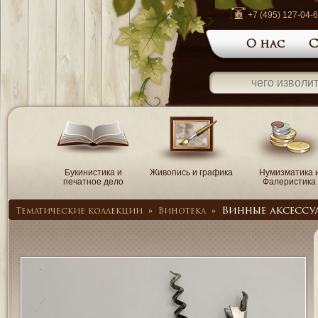
+7 (495) 127-04-
О нас
С
Букинистика и
Живопись и графика
Нумизматика 
печатное дело
Фалеристика
Винные аксессу
Тематические коллекции
»
Винотека
»