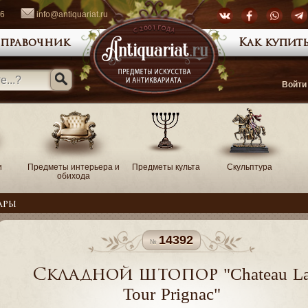
66
info@antiquariat.ru
правочник
Как купить
Войти
и
Предметы интерьера и
Предметы культа
Скульптура
обихода
ары
14392
Складной штопор "Chateau L
Tour Prignac"