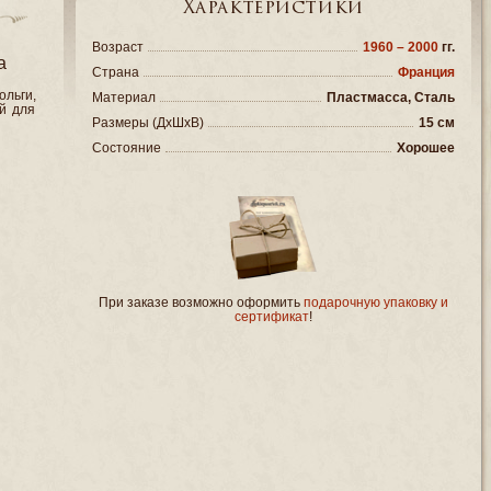
Характеристики
Возраст
1960 – 2000
гг.
а
Страна
Франция
льги,
Материал
Пластмасса, Сталь
й для
Размеры (ДxШxВ)
15 см
Состояние
Хорошее
При заказе возможно оформить
подарочную упаковку и
сертификат
!