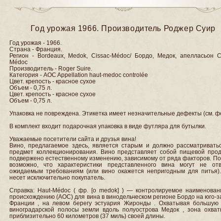
Год урожая 1966. Производитель Роджер Суир
Год урожая - 1966.
Страна - Франция.
Регион - Bordeaux, Medok, Cissac-Médoc/ Бордо, Медок, апелласьон C
Médoc
Производитель - Roger Suire.
Категория - AOC Appellation haut-medoc controlée
Цвет. крепость - красное сухое
Объем - 0,75 л.
Цвет. крепость - красное сухое
Объем - 0,75 л.
Упаковка не повреждена. Этикетка имеет незначительные дефекты (см. ф
В комплект входит подарочная упаковка в виде футляра для бутылки.
Уважаемые посетители сайта и друзья вина!
Вино, предлагаемое здесь, является старым и должно рассматриватьс
предмет коллекционирования. Вино представляет собой пищевой проду
подвержено естественному изменению, зависимому от ряда факторов. П
возможно, что характеристики представленного вина могут не отв
ожидаемым требованиям (или вино окажется непригодным для питья).
несет исключительно покупатель.
Справка: Haut-Médoc ( фр. [o medok] ) — контролируемое наименован
происхождению (AOC) для вина в винодельческом регионе Бордо на юго-
Франции , на левом берегу эстуария Жиронды . Охватывая большую 
виноградарской полосы земли вдоль полуострова Медок , зона охват
приблизительно 60 километров (37 миль) своей длины.