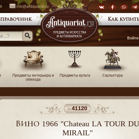
66
info@antiquariat.ru
правочник
Как купить
Войти
и
Предметы интерьера и
Предметы культа
Скульптура
обихода
41120
Вино 1966 "Chateau LA TOUR D
MIRAIL"