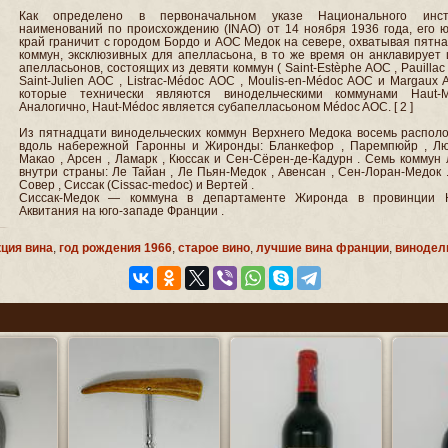
Как определено в первоначальном указе Национального инст
наименований по происхождению (INAO) от 14 ноября 1936 года, его 
край граничит с городом Бордо и AOC Медок на севере, охватывая пятн
коммун, эксклюзивных для апелласьона, в то же время он анклавирует
апелласьонов, состоящих из девяти коммун ( Saint-Estèphe AOC , Pauillac
Saint-Julien AOC , Listrac-Médoc AOC , Moulis-en-Médoc AOC и Margaux 
которые технически являются винодельческими коммунами Haut-M
Аналогично, Haut-Médoc является субапелласьоном Médoc AOC. [ 2 ]
Из пятнадцати винодельческих коммун Верхнего Медока восемь распол
вдоль набережной Гаронны и Жиронды: Бланкефор , Паремпюйр , Лю
Макао , Арсен , Ламарк , Кюссак и Сен-Сёрен-де-Кадурн . Семь коммун
внутри страны: Ле Тайан , Ле Пьян-Медок , Авенсан , Сен-Лоран-Медок 
Совер , Сиссак (Cissac-medoc) и Вертей .
Сиссак-Медок — коммуна в департаменте Жиронда в провинции 
Аквитания на юго-западе Франции .
ция вина
,
год рождения 1966
,
старое вино
,
лучшие вина франции
,
винодел