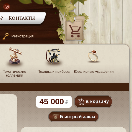
?
Контакты
—
Регистрация
Тематические
Техника и приборы
Ювелирные украшения
коллекции
45 000
в корзину
Быстрый заказ
U