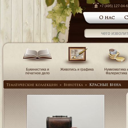
+7 (495) 127-04-
О нас
С
Букинистика и
Живопись и графика
Нумизматика 
печатное дело
Фалеристика
Красные вина
Тематические коллекции
»
Винотека
»