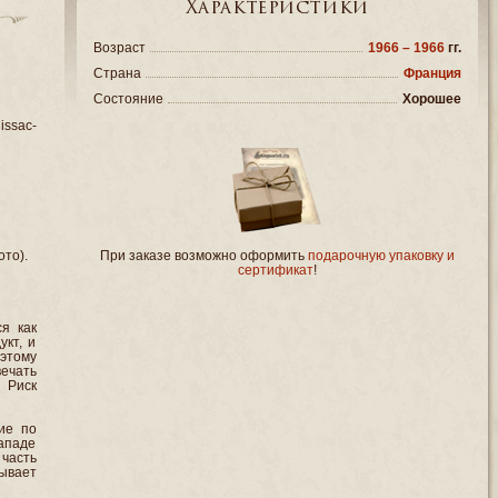
Характеристики
Возраст
1966 – 1966
гг.
Страна
Франция
Состояние
Хорошее
issac-
ото).
При заказе возможно оформить
подарочную упаковку и
сертификат
!
я как
кт, и
оэтому
ечать
 Риск
ие по
западе
часть
ывает