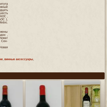
итута
южный
адцать
 шесть
 AOC ,
AOC ),
édoc.
ожены
дон ,
 лежат
. Сен-
Новая
ие
,
винные аксессуары
,