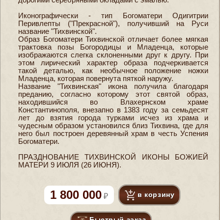
Иконографически - тип Богоматери Одигитрии
Перивлепты ("Прекрасной"), получивший на Руси
название "Тихвинской".
Образ Богоматери Тихвинской отличает более мягкая
трактовка позы Богородицы и Младенца, которые
изображаются слегка склоненными друг к другу. При
этом лирический характер образа подчеркивается
такой деталью, как необычное положение ножки
Младенца, которая повернута пяткой наружу.
Название "Тихвинская" икона получила благодаря
преданию, согласно которому этот святой образ,
находившийся во Влахернском храме
Константинополя, внезапно в 1383 году за семьдесят
лет до взятия города турками исчез из храма и
чудесным образом установился близ Тихвина, где для
него был построен деревянный храм в честь Успения
Богоматери.
ПРАЗДНОВАНИЕ ТИХВИНСКОЙ ИКОНЫ БОЖИЕЙ
МАТЕРИ 9 ИЮЛЯ (26 ИЮНЯ).
1 800 000
в корзину
Быстрый заказ