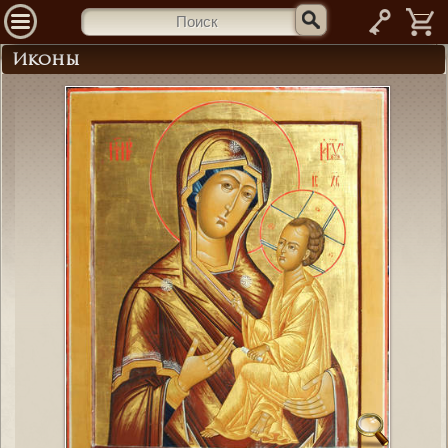
—
Иконы