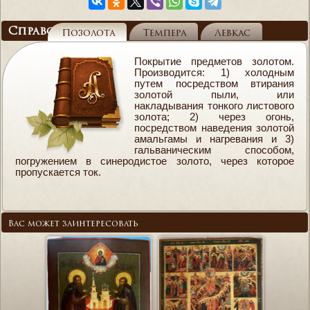
Справочник
Позолота
Темпера
Левкас
Покрытие предметов золотом.
Производится: 1) холодным
путем посредством втирания
золотой пыли, или
накладывания тонкого листового
золота; 2) через огонь,
посредством наведения золотой
амальгамы и нагревания и 3)
гальваническим способом,
погружением в синеродистое золото, через которое
пропускается ток.
Вас может заинтересовать