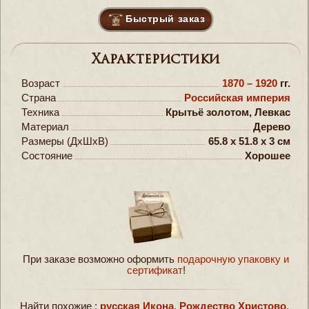
Быстрый заказ
Характеристики
Возраст
1870 – 1920
гг.
Страна
Российская империя
Техника
Крытьё золотом, Левкас
Материал
Дерево
Размеры (ДxШxВ)
65.8 x 51.8 x 3 см
Состояние
Хорошее
При заказе возможно оформить
подарочную упаковку и
сертификат
!
Найти похожие :
русская Икона
,
Рождество Христово
,