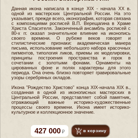
Данная икона написала в конце XIX - начала XX в.
одной из мастерских Центральной России. На это
указывает, прежде всего, иконография, которая связана
с композициями росписей В.П. Верещагина в Храме
Христа Спасителя. Законченный ансамбль росписей с
80-х гг. оказал значительное влияние на иконопись
своего времени. О рубеже веков говорят и
стилистические признаки: академическая манера
письма, использование небольшого набора красочных
пигментов, типология ликов, приемы их моделировки,
принципы построения пространства и горок в
сочетании с золотыми фонами. Орнаменты на
цированных фоне и полях характерны для этого
периода. Она очень близко повторяет гравировальные
узоры серебряных окладов.
Икона "Рождество Христово" конца XIX-начала XIX в.,
созданная в одной из иконописных мастерских в
Центральной России, представляет собой памятник,
отражающий важные историко-художественные
процессы своего времени. Икона имеет историко-
культурное и коллекционное значение.
427 000
в корзину