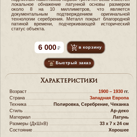
локальное обнажение латунной основы размером
около 8 на 10 миллиметров, что является
документальным подтверждением оригинальной
технологии серебрения. Металл покрыт благородной
патиной времени, подчеркивающей исторический
статус объекта.
6 000
в корзину
Быстрый заказ
Характеристики
Возраст
1900 – 1930
гг.
Страна
Западная Европа
Техника
Полировка, Серебрение, Чеканка
Стиль
Ар-деко
Материал
Латунь
Размеры (ДxШxВ)
33 x 7 x 24 см
Состояние
Хорошее