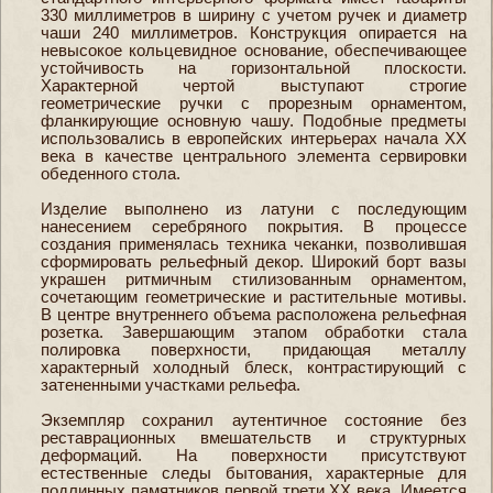
330 миллиметров в ширину с учетом ручек и диаметр
чаши 240 миллиметров. Конструкция опирается на
невысокое кольцевидное основание, обеспечивающее
устойчивость на горизонтальной плоскости.
Характерной чертой выступают строгие
геометрические ручки с прорезным орнаментом,
фланкирующие основную чашу. Подобные предметы
использовались в европейских интерьерах начала XX
века в качестве центрального элемента сервировки
обеденного стола.
Изделие выполнено из латуни с последующим
нанесением серебряного покрытия. В процессе
создания применялась техника чеканки, позволившая
сформировать рельефный декор. Широкий борт вазы
украшен ритмичным стилизованным орнаментом,
сочетающим геометрические и растительные мотивы.
В центре внутреннего объема расположена рельефная
розетка. Завершающим этапом обработки стала
полировка поверхности, придающая металлу
характерный холодный блеск, контрастирующий с
затененными участками рельефа.
Экземпляр сохранил аутентичное состояние без
реставрационных вмешательств и структурных
деформаций. На поверхности присутствуют
естественные следы бытования, характерные для
подлинных памятников первой трети XX века. Имеется