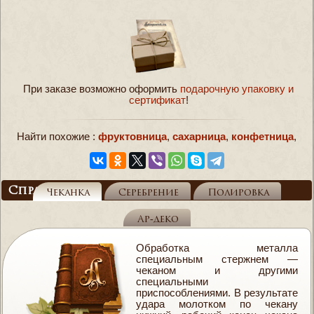
При заказе возможно оформить
подарочную упаковку и
сертификат
!
Найти похожие :
фруктовница
,
сахарница
,
конфетница
,
Справочник
Чеканка
Серебрение
Полировка
Ар-деко
Обработка металла
специальным стержнем —
чеканом и другими
специальными
приспособлениями. В результате
удара молотком по чекану