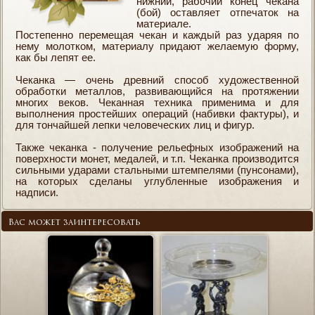
нижний, рабочий конец чекана
(бой) оставляет отпечаток на
материале.
Постепенно перемещая чекан и каждый раз ударяя по
нему молотком, материалу придают желаемую форму,
как бы лепят ее.
Чеканка — очень древний способ художественной
обработки металлов, развивающийся на протяжении
многих веков. Чеканная техника применима и для
выполнения простейших операций (набивки фактуры), и
для тончайшей лепки человеческих лиц и фигур.
Также чеканка - получение рельефных изображений на
поверхности монет, медалей, и т.п. Чеканка производится
сильными ударами стальными штемпелями (пунсонами),
на которых сделаны углубленные изображения и
надписи.
Вас может заинтересовать