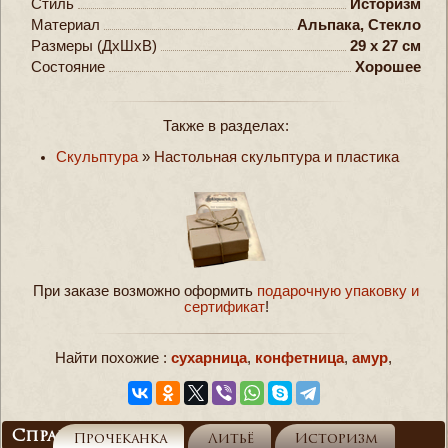
Стиль
Историзм
Материал
Альпака, Стекло
Размеры (ДxШxВ)
29 x 27 см
Состояние
Хорошее
Также в разделах:
Скульптура
»
Настольная скульптура и пластика
При заказе возможно оформить
подарочную упаковку и
сертификат
!
Найти похожие :
сухарница
,
конфетница
,
амур
,
Справочник
Прочеканка
Литьё
Историзм