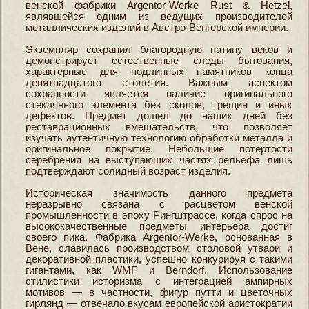
венской фабрики Argentor-Werke Rust & Hetzel,
являвшейся одним из ведущих производителей
металлических изделий в Австро-Венгерской империи.
Экземпляр сохранил благородную патину веков и
демонстрирует естественные следы бытования,
характерные для подлинных памятников конца
девятнадцатого столетия. Важным аспектом
сохранности является наличие оригинального
стеклянного элемента без сколов, трещин и иных
дефектов. Предмет дошел до наших дней без
реставрационных вмешательств, что позволяет
изучать аутентичную технологию обработки металла и
оригинальное покрытие. Небольшие потертости
серебрения на выступающих частях рельефа лишь
подтверждают солидный возраст изделия.
Историческая значимость данного предмета
неразрывно связана с расцветом венской
промышленности в эпоху Рингштрассе, когда спрос на
высококачественные предметы интерьера достиг
своего пика. Фабрика Argentor-Werke, основанная в
Вене, славилась производством столовой утвари и
декоративной пластики, успешно конкурируя с такими
гигантами, как WMF и Berndorf. Использование
стилистики историзма с интеграцией ампирных
мотивов — в частности, фигур путти и цветочных
гирлянд — отвечало вкусам европейской аристократии