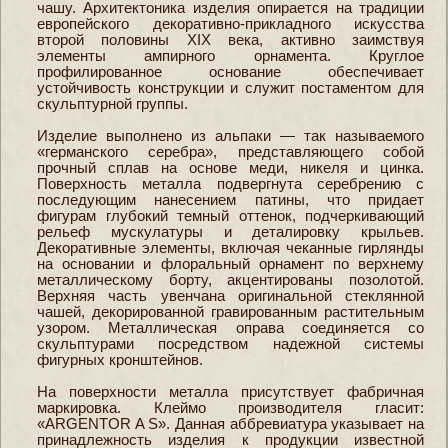
чашу. Архитектоника изделия опирается на традиции
европейского декоративно-прикладного искусства
второй половины XIX века, активно заимствуя
элементы ампирного орнамента. Круглое
профилированное основание обеспечивает
устойчивость конструкции и служит постаментом для
скульптурной группы.
Изделие выполнено из альпаки — так называемого
«германского серебра», представляющего собой
прочный сплав на основе меди, никеля и цинка.
Поверхность металла подвергнута серебрению с
последующим нанесением патины, что придает
фигурам глубокий темный оттенок, подчеркивающий
рельеф мускулатуры и деталировку крыльев.
Декоративные элементы, включая чеканные гирлянды
на основании и флоральный орнамент по верхнему
металлическому борту, акцентированы позолотой.
Верхняя часть увенчана оригинальной стеклянной
чашей, декорированной гравированным растительным
узором. Металлическая оправа соединяется со
скульптурами посредством надежной системы
фигурных кронштейнов.
На поверхности металла присутствует фабричная
маркировка. Клеймо производителя гласит:
«ARGENTOR A S». Данная аббревиатура указывает на
принадлежность изделия к продукции известной