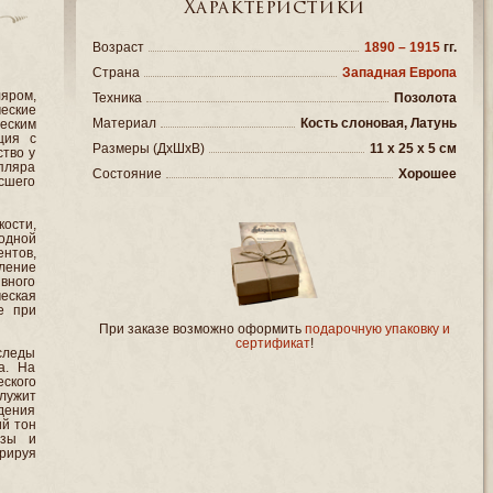
Характеристики
Возраст
1890 – 1915
гг.
Страна
Западная Европа
яром,
Техника
Позолота
еские
Материал
Кость слоновая, Латунь
еским
ция с
Размеры (ДxШxВ)
11 x 25 x 5 см
тво у
пляра
Состояние
Хорошее
сшего
ости,
одной
нтов,
ление
вного
еская
е при
При заказе возможно оформить
подарочную упаковку и
сертификат
!
следы
а. На
еского
служит
дения
ий тон
нзы и
рируя