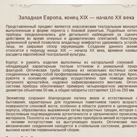
Западная Европа, конец XIX — начало ХХ века
Представленный предмет является классическим театральным монокул
выполненным в форме лорнета с боковой рукоятью. Подобные оптич
приборы предназначались для детального наблюдения за сценич
действием во время оперных и драматических спектаклей. Конструк
удлиненной ручкой позволяла владельцу комфортно удерживать устройс
лица, не закрывая обзор окружающим. Создание данного экзем
относится к периоду конца XIX — начала ХХ века, времени наивы
расцвета европейской театральной культуры.
Корпус и рукоять изделия выполнены из натуральной слоновой к
обладающей характерным теплым оттенком и уникальной прир
фактурой. Оптическая труба собрана из нескольких костяных сегме
соединенных между собой профилированными кольцами из латуни. Креп
рукояти к основному цилиндру осуществлено при помощи масси
латунного кронштейна, надежно зафиксированного винтами. Оптич
система прибора обеспечивает примерно четырехкратное увеличени
диаметре объектива 50 мм, а общие габариты составляют 110 на 250 мм.
Экземпляр сохранил благородную патину веков и естественные 
бытования, характерные для подлинных памятников такого возраст
поверхности слоновой кости, особенно в области рукояти и цилиндрич
корпуса, образовалась выраженная сетка возрастных трещин, которая 
безусловным подтверждением аутентичности и органического происхож
материала. Позолота на латунных деталях приобрела мягкий историческ
с легкими потертостями на выступающих гранях. Оптические ли
механические соединения находятся в стабильном состоянии, демонст
высокое качество первоначальной сборки.