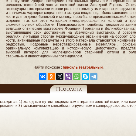
В эпоху Belle ?poque посещение театральных премьер и оперных поста
являлось важнейшей частью светской жизни Западной Европы. Оптич
аксессуары того времени играли роль не только утилитарных инструмент
и значимых маркеров социального статуса владельца. Использование сл
кости для отделки биноклей и монокуляров было признаком высокой сто
изделия, так как этот материал импортировался из колоний и тре
сложной ручной обработки. Производством подобных предметов заним
ведущие оптические мастерские Франции, Германии и Великобритании, 
выставлявшие свои достижения на Всемирных выставках. В соврем
реалиях, учитывая строгие международные ограничения на оборот сло
кости, антикварные предметы из этого материала становятся исключит
редкостью. Подобные нереставрированные экземпляры, сохран
оригинальную комплектацию и историческую целостность, предста
высокий интерес для коллекционеров старинной оптики и обл
стабильным инвестиционным потенциалом.
Найти похожие :
бинокль театральный
,
Позолота
водится: 1) холодным путем посредством втирания золотой пыли, или накла
евания и 3) гальваническим способом, погружением в синеродистое золото, 