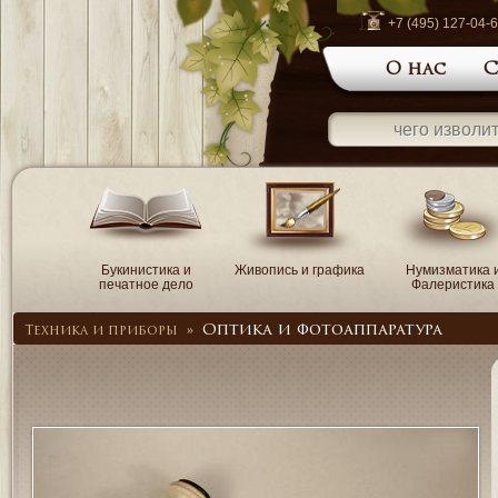
+7 (495) 127-04-
О нас
С
Букинистика и
Живопись и графика
Нумизматика 
печатное дело
Фалеристика
Оптика и фотоаппаратура
Техника и приборы
»