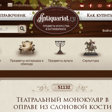
66
info@antiquariat.ru
правочник
Как купить
Войти
и
Предметы интерьера и
Предметы культа
Скульптура
обихода
51132
Театральный монокуляр в
оправе из слоновой кости