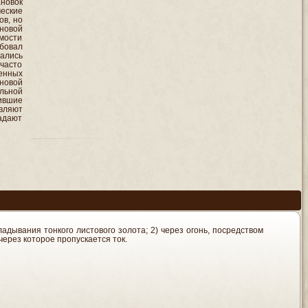
новок
еские
ов, но
оновой
имости
бовал
ались
часто
енных
новой
ельной
ившие
вляют
адают
дывания тонкого листового золота; 2) через огонь, посредством
через которое пропускается ток.