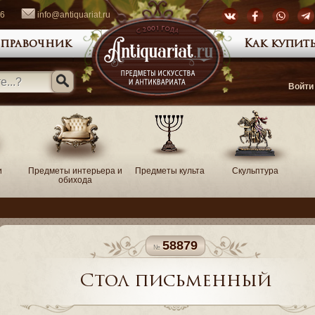
66
info@antiquariat.ru
правочник
Как купить
Войти
и
Предметы интерьера и
Предметы культа
Скульптура
обихода
58879
Стол письменный