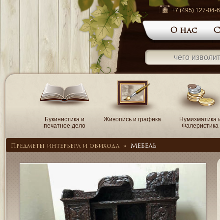
+7 (495) 127-04-
О нас
С
Букинистика и
Живопись и графика
Нумизматика 
печатное дело
Фалеристика
Мебель
Предметы интерьера и обихода
»