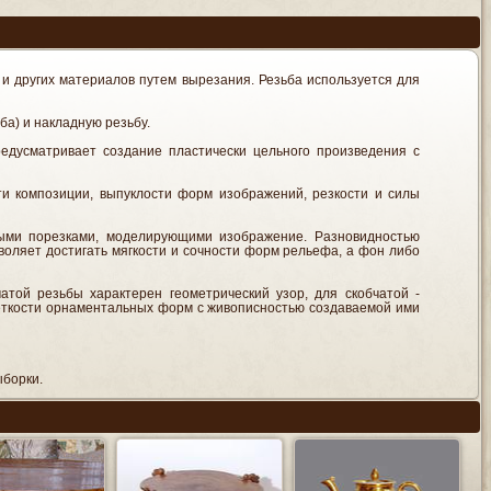
а и других материалов путем вырезания. Резьба используется для
а) и накладную резьбу.
едусматривает создание пластически цельного произведения с
и композиции, выпуклости форм изображений, резкости и силы
ыми порезками, моделирующими изображение. Разновидностью
зволяет достигать мягкости и сочности форм рельефа, а фон либо
атой резьбы характерен геометрический узор, для скобчатой -
ёткости орнаментальных форм с живописностью создаваемой ими
ыборки.