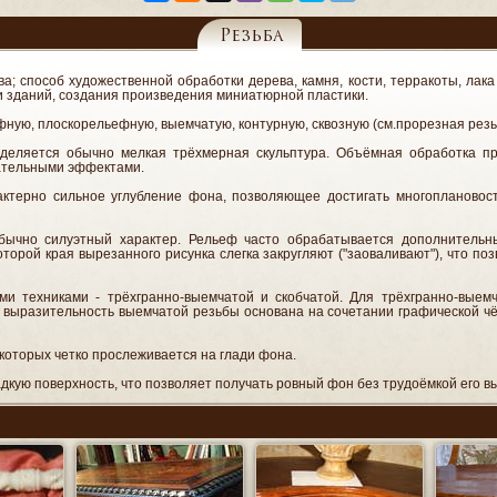
Резьба
тва; способ художественной обработки дерева, камня, кости, терракоты, лак
и зданий, создания произведения миниатюрной пластики.
ую, плоскорельефную, выемчатую, контурную, сквозную (см.прорезная резьб
деляется обычно мелкая трёхмерная скульптура. Объёмная обработка пр
ательными эффектами.
ктерно сильное углубление фона, позволяющее достигать многоплановост
бычно силуэтный характер. Рельеф часто обрабатывается дополнительн
оторой края вырезанного рисунка слегка закругляют ("заоваливают"), что по
и техниками - трёхгранно-выемчатой и скобчатой. Для трёхгранно-выемч
 выразительность выемчатой резьбы основана на сочетании графической ч
 которых четко прослеживается на глади фона.
кую поверхность, что позволяет получать ровный фон без трудоёмкой его в