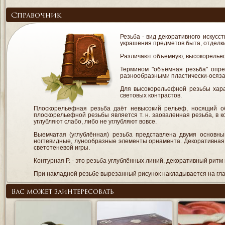
Справочник
Резьба - вид декоративного искусс
украшения предметов быта, отделк
Различают объемную, высокорельефн
Термином "объёмная резьба" опре
разнообразными пластически-осяз
Для высокорельефной резьбы хара
световых контрастов.
Плоскорельефная резьба даёт невысокий рельеф, носящий о
плоскорельефной резьбы является т. н. заоваленная резьба, в к
углубляют слабо, либо не углубляют вовсе.
Выемчатая (углублённая) резьба представлена двумя основным
ногтевидные, лунообразные элементы орнамента. Декоративная
светотеневой игры.
Контурная Р. - это резьба углублённых линий, декоративный ритм
При накладной резьбе вырезанный рисунок накладывается на глад
Вас может заинтересовать