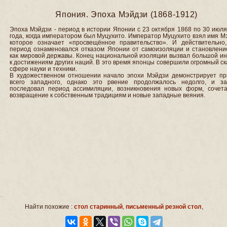
Япония. Эпоха Мэйдзи (1868-1912)
Эпоха Мэйдзи - период в истории Японии с 23 октября 1868 по 30 июл
года, когда императором был Муцухито. Император Муцухито взял имя М
которое означает «просвещённое правительство». И действительно,
период ознаменовался отказом Японии от самоизоляции и становлени
как мировой державы. Конец национальной изоляции вызвал большой ин
к достижениям других наций. В это время японцы совершили огромный ск
сфере науки и техники.
В художественном отношении начало эпохи Мэйдзи демонстрирует пр
всего западного, однако это рвение продолжалось недолго, и з
последовал период ассимиляции, возникновения новых форм, сочет
возвращение к собственным традициям и новые западные веяния.
Найти похожие :
стол старинный
,
письменный резной стол
,