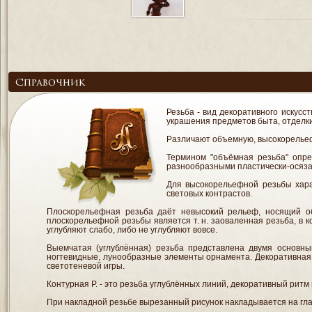
Справочник
Резьба - вид декоративного искусс
украшения предметов быта, отделк
Различают объемную, высокорельефн
Термином "объёмная резьба" опре
разнообразными пластически-осяз
Для высокорельефной резьбы хара
световых контрастов.
Плоскорельефная резьба даёт невысокий рельеф, носящий о
плоскорельефной резьбы является т. н. заоваленная резьба, в к
углубляют слабо, либо не углубляют вовсе.
Выемчатая (углублённая) резьба представлена двумя основным
ногтевидные, лунообразные элементы орнамента. Декоративная
светотеневой игры.
Контурная Р. - это резьба углублённых линий, декоративный ритм
При накладной резьбе вырезанный рисунок накладывается на глад