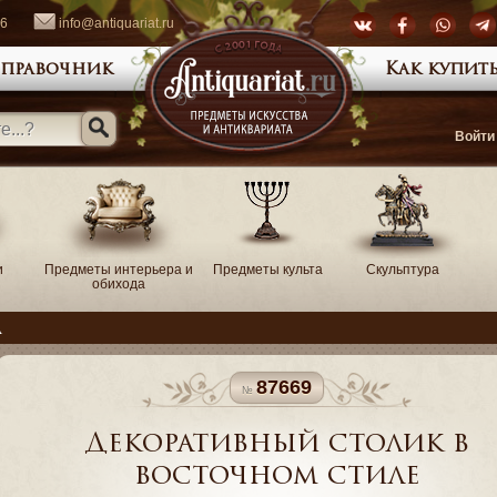
66
info@antiquariat.ru
правочник
Как купить
Войти
и
Предметы интерьера и
Предметы культа
Скульптура
обихода
а
87669
Декоративный столик в
восточном стиле