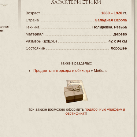
Характеристики
Возраст
1880 – 1920
гг.
Страна
Западная Европа
вляет
Техника
Полировка, Резьба
ом.
Материал
Дерево
Размеры (ДxШxВ)
42 x 94 см
Состояние
Хорошее
Также в разделах:
Предметы интерьера и обихода
»
Мебель
При заказе возможно оформить
подарочную упаковку и
сертификат
!