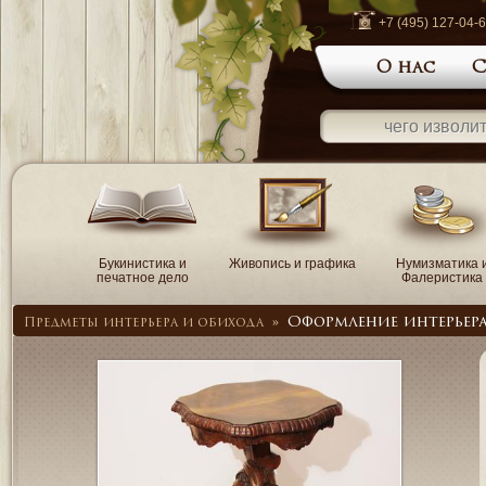
+7 (495) 127-04-
О нас
С
Букинистика и
Живопись и графика
Нумизматика 
печатное дело
Фалеристика
Оформление интерьер
Предметы интерьера и обихода
»