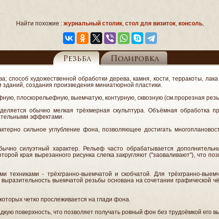
Найти похожие :
журнальный столик
,
стол для визиток
,
консоль
,
Резьба
Полировка
тва; способ художественной обработки дерева, камня, кости, терракоты, лак
и зданий, создания произведения миниатюрной пластики.
ую, плоскорельефную, выемчатую, контурную, сквозную (см.прорезная резьб
деляется обычно мелкая трёхмерная скульптура. Объёмная обработка пр
ательными эффектами.
ктерно сильное углубление фона, позволяющее достигать многоплановост
бычно силуэтный характер. Рельеф часто обрабатывается дополнительн
оторой края вырезанного рисунка слегка закругляют ("заоваливают"), что по
и техниками - трёхгранно-выемчатой и скобчатой. Для трёхгранно-выемч
 выразительность выемчатой резьбы основана на сочетании графической ч
 которых четко прослеживается на глади фона.
кую поверхность, что позволяет получать ровный фон без трудоёмкой его в