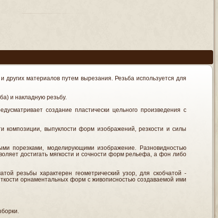
а и других материалов путем вырезания. Резьба используется для
а) и накладную резьбу.
едусматривает создание пластически цельного произведения с
и композиции, выпуклости форм изображений, резкости и силы
ыми порезками, моделирующими изображение. Разновидностью
зволяет достигать мягкости и сочности форм рельефа, а фон либо
атой резьбы характерен геометрический узор, для скобчатой -
ёткости орнаментальных форм с живописностью создаваемой ими
ыборки.