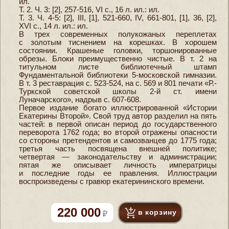
ил.
Т. 2. Ч. 3: [2], 257-516, VI с., 16 л. ил.: ил.
Т. 3. Ч. 4-5: [2], III, [1], 521-660, IV, 661-801, [1], 36, [2],
XVI с., 14 л. ил.: ил.
В трех современных полукожаных переплетах
с золотым тиснением на корешках. В хорошем
состоянии. Крашеные головки, торшонированные
обрезы. Блоки преимущественно чистые. В т. 2 на
титульном листе библиотечный штамп
Фундаментальной библиотеки 5-московской гимназии.
В т. 3 реставрация с. 523-524, на с. 569 и 801 печати «Р.-
Туркской советской школы 2-й ст. имени
Луначарского», надрыв с. 607-608.
Первое издание богато иллюстрированной «Истории
Екатерины Второй». Свой труд автор разделил на пять
частей: в первой описан период до государственного
переворота 1762 года; во второй отражены опасности
со стороны претендентов и самозванцев до 1775 года;
третья часть посвящена внешней политике;
четвертая — законодательству и администрации;
пятая же описывает личность императрицы
и последние годы ее правления. Иллюстрации
воспроизведены с гравюр екатерининского времени.
220 000
в корзину