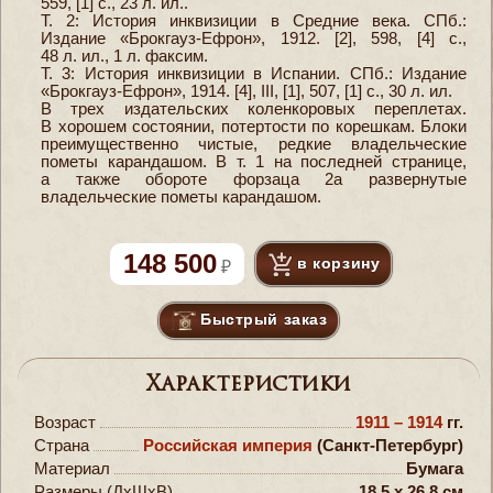
559, [1] с., 23 л. ил..
Т. 2: История инквизиции в Средние века. СПб.:
Издание «Брокгауз-Ефрон», 1912. [2], 598, [4] с.,
48 л. ил., 1 л. факсим.
Т. 3: История инквизиции в Испании. СПб.: Издание
«Брокгауз-Ефрон», 1914. [4], III, [1], 507, [1] с., 30 л. ил.
В трех издательских коленкоровых переплетах.
В хорошем состоянии, потертости по корешкам. Блоки
преимущественно чистые, редкие владельческие
пометы карандашом. В т. 1 на последней странице,
а также обороте форзаца 2а развернутые
владельческие пометы карандашом.
148 500
в корзину
Быстрый заказ
Характеристики
Возраст
1911 – 1914
гг.
Страна
Российская империя
(Санкт-Петербург)
Материал
Бумага
Размеры (ДxШxВ)
18.5 x 26.8 см