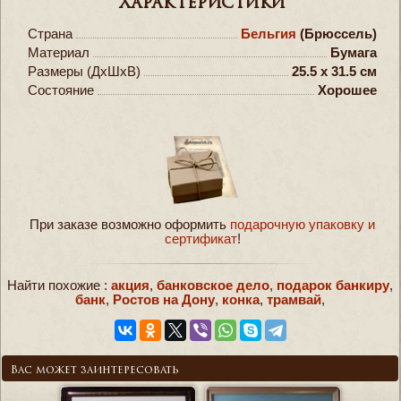
Характеристики
Страна
Бельгия
(Брюссель)
Материал
Бумага
Размеры (ДxШxВ)
25.5 x 31.5 см
Состояние
Хорошее
При заказе возможно оформить
подарочную упаковку и
сертификат
!
Найти похожие :
акция
,
банковское дело
,
подарок банкиру
,
банк
,
Ростов на Дону
,
конка
,
трамвай
,
Вас может заинтересовать