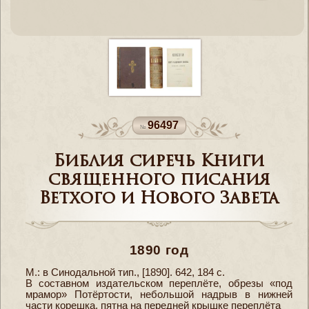
96497
Библия сиречь Книги
священного писания
Ветхого и Нового Завета
1890 год
М.: в Синодальной тип., [1890]. 642, 184 с.
В составном издательском переплёте, обрезы «под
мрамор» Потёртости, небольшой надрыв в нижней
части корешка, пятна на передней крышке переплёта