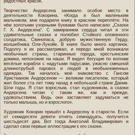
радостных красок.
Творчество Андерсена занимало особое место в
деятельности Кокорина. «Когда я был маленьким
мальчиком, мне подарили книгу в красном переплёте. На
нём золотыми узорными буквами было написано: „Сказки
Г. X. Андерсена“. С замиранием сердца читал я эти
удивительные сказки и полюбил Стойкого оловянного
солдатика, Свинопаса, добрую мужественную Герду,
волшебника Оле-Лукойе. В книге было много картинок.
Подолгу я их рассматривал, и передо мной возникали
необычные страны, старинные города, крестьянские
домики, непохожие на наши. Я видел бегущие по волнам
весёлые корабли с надутыми парусами, ужасно смешной
длиннотрубый паровоз и людей в необыкновенных
одеждах. Так началось моё знакомство с Гансом
Христианом Андерсеном — великим писателем, который
жил более ста лет тому назад в небольшой стране Дании.
Шли годы. Я стал взрослым, стал художником, а сказки
Андерсена читаю с таким же, как и прежде,
удовольствием. Ведь они заставляют задуматься не
только малыша, но и взрослого».
Художник Кокорин пришёл к Андерсену в старости. Если
от семидесяти девяти отнять семнадцать, получится
шестьдесят два. Вот тогда Анатолий Владимирович и
сделал свои первые иллюстрации к его сказке.