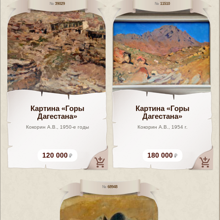
39029
11510
Картина «Горы
Картина «Горы
Дагестана»
Дагестана»
Кокорин А.В., 1950-е годы
Кокорин А.В., 1954 г.
120 000
180 000
68948