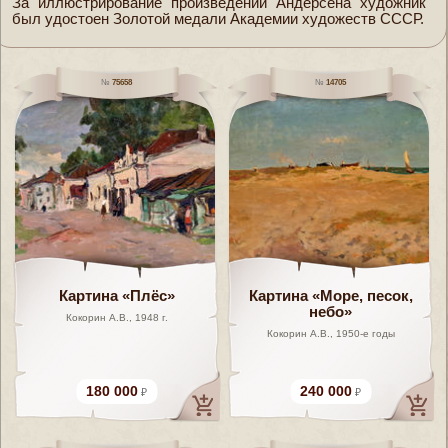
За иллюстрирование произведений Андерсена художник
был удостоен Золотой медали Академии художеств СССР.
75658
14705
Картина «Плёс»
Картина «Море, песок,
небо»
Кокорин А.В., 1948 г.
Кокорин А.В., 1950-е годы
180 000
240 000