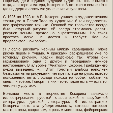
Поречье, где и родился будущий художник. После смерти
отца, а вскоре и матери, Кокорин с 8 лет жил в семье тёти,
где поддерживалось его увлечение искусством.
С 1925 по 1928 гг. А.В. Кокорин учился в художественном
техникуме в Перми.Таланту художника были подвластны
все графические техники. Основой его творчества всегда
был натурный рисунок. «Я всегда стремлюсь делать
рисунок ясным, предельно выразительным. Но такая
простота легко не даётся и требует большой
предварительной работы.
Я люблю рисовать чёрным мягким карандашом. Также
рисую пером и тушью. А красками раскрашиваю уже по
готовому рисунку. Краски подбираю так, чтобы они
гармонировали одна с другой и передавали нужное
настроение». В альбоме «Анатолий Кокорин. Графика» его
рукой выведено: «... Этот толстый альбом наполнен
безграмотными рисунками: четыре пальца на руках вместо
положенных пяти, лошади похожи на собак, собаки на
овец... и всё же. Говорят, в них что-то такое есть — есть то,
чего нет у других».
Большое место в творчестве Кокорина занимало
иллюстрирование русской классической и зарубежной
литературы, детской литературы. В иллюстрациях
Кокорина есть эта убедительность, которая покоряет
мастерством, озорством, игровым моментом, фейерверком