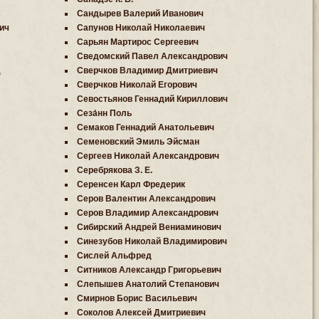
Сандырев Валерий Иванович
ич
Сапунов Николай Николаевич
Сарьян Мартирос Сергеевич
Сведомский Павел Александрович
д
Сверчков Владимир Дмитриевич
Сверчков Николай Егорович
Севостьянов Геннадий Кириллович
Сеза́нн Поль
Семаков Геннадий Анатольевич
Семеновский Эмиль Эйсман
Сергеев Николай Александрович
Серебрякова З. Е.
Серенсен Карл Фредерик
Серов Валентин Александрович
Серов Владимир Александрович
Сибирский Андрей Вениаминович
Синезубов Николай Владимирович
Сислей Альфред
Ситников Александр Григорьевич
Слепышев Анатолий Степанович
Смирнов Борис Васильевич
Соколов Алексей Дмитриевич