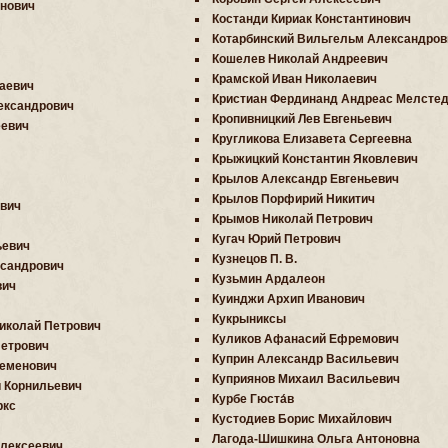
нович
Костанди Кириак Константинович
Котарбинский Вильгельм Александров
Кошелев Николай Андреевич
Крамской Иван Николаевич
аевич
Кристиан Фердинанд Андреас Мелсте
ександрович
Кропивницкий Лев Евгеньевич
еевич
Кругликова Елизавета Сергеевна
Крыжицкий Константин Яковлевич
Крылов Александр Евгеньевич
Крылов Порфирий Никитич
вич
Крымов Николай Петрович
Кугач Юрий Петрович
ьевич
Кузнецов П. В.
ксандрович
Кузьмин Ардалеон
вич
Куинджи Архип Иванович
Кукрыниксы
иколай Петрович
Куликов Афанасий Ефремович
етрович
Куприн Александр Васильевич
Семенович
Куприянов Михаил Васильевич
 Корнильевич
Курбе Гюста́в
ркс
Кустодиев Борис Михайлович
Лагода-Шишкина Ольга Антоновна
лексеевич