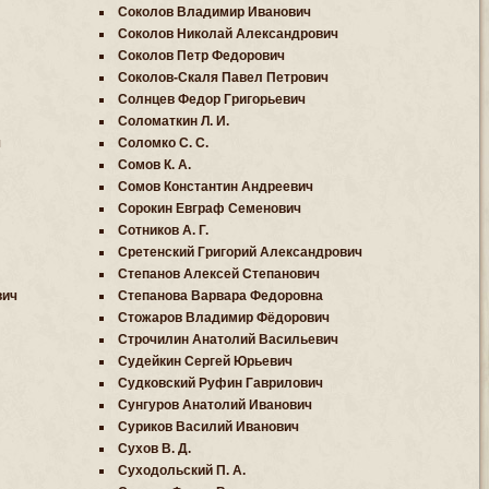
Соколов Владимир Иванович
Соколов Николай Александрович
Соколов Петр Федорович
Соколов-Скаля Павел Петрович
Солнцев Федор Григорьевич
Соломаткин Л. И.
ч
Соломко С. С.
Сомов К. А.
Сомов Константин Андреевич
Сорокин Евграф Семенович
Сотников А. Г.
Сретенский Григорий Александрович
Степанов Алексей Степанович
вич
Степанова Варвара Федоровна
Стожаров Владимир Фёдорович
Строчилин Анатолий Васильевич
Судейкин Сергей Юрьевич
Судковский Руфин Гаврилович
Сунгуров Анатолий Иванович
Суриков Василий Иванович
Сухов В. Д.
Суходольский П. А.