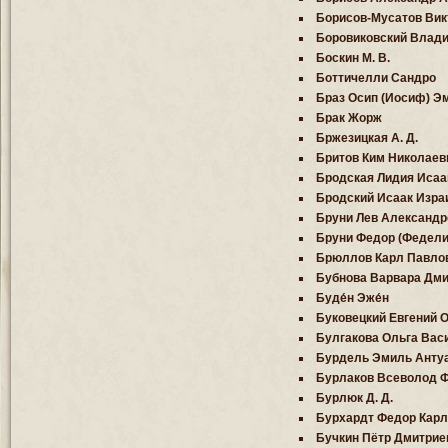
Борисов-Мусатов Ви
Боровиковский Влади
Боскин М. В.
Боттичелли Сандро
Браз Осип (Иосиф) Э
Брак Жорж
Бржезицкая А. Д.
Бритов Ким Николаев
Бродская Лидия Исаа
Бродский Исаак Изра
Бруни Лев Александр
Бруни Федор (Федели
Брюллов Карл Павло
Бубнова Варвара Дми
Буде́н Эже́н
Буковецкий Евгений 
Булгакова Ольга Вас
Бурдель Эмиль Анту
Бурлаков Всеволод 
Бурлюк Д. Д.
Бурхардт Федор Карл
Бучкин Пётр Дмитрие