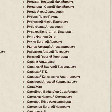
Ромадин Николай Михайлович
Романович Сергей Михайлович
Ромас Яков Дорофеевич
Рубенс Петер Пауль
Рубинский Игорь Павлович
Рубо Франц Алексеевич
Рудаков Константин Иванович
Рунге Филипп Отто
Рухин Евгений Львович
Рылов Аркадий Александрович
вич
Рябушкин Андрей Петрович
Ряжский Георгий Георгиевич
Савини Альфонсо
Савинский Василий Евмениевич
Савицкий Г. К.
Савицкий Константин Аполлонович
Саврасов Алексей Кондратьевич
Сала Жан
Самойлов-Бабин Лев Самойлович
Самокиш Николай Семенович
Самонов Пётр Александрович
Самсонов Евгений Иванович
Санадзе К. Б.