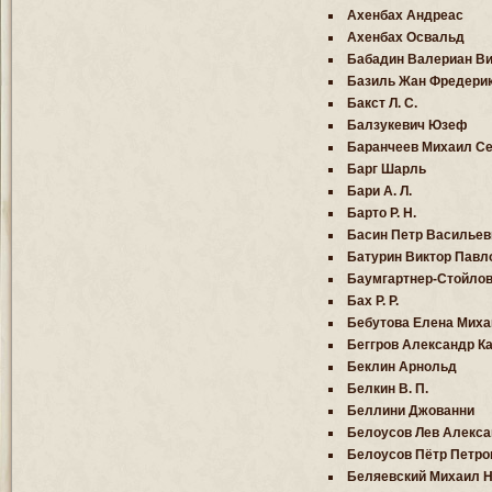
Ахенбах Андреас
Ахенбах Освальд
Бабадин Валериан В
Базиль Жан Фредери
Бакст Л. С.
Балзукевич Юзеф
Баранчеев Михаил Се
Барг Шарль
Бари А. Л.
Барто Р. Н.
Басин Петр Васильев
Батурин Виктор Павл
Баумгартнер-Стойлов
Бах Р. Р.
Бебутова Елена Миха
Беггров Александр К
Беклин Арнольд
Белкин В. П.
Беллини Джованни
Белоусов Лев Алекса
Белоусов Пётр Петро
Беляевский Михаил 