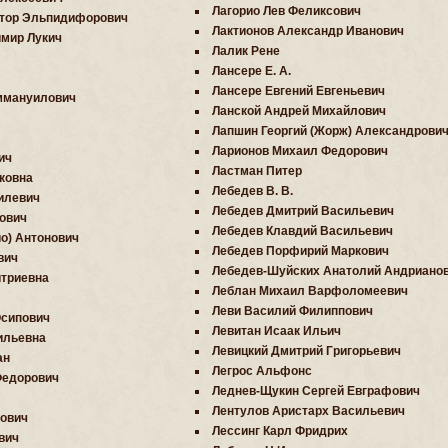
Лагорио Лев Феликсович
ктор Эльпидифорович
Лактионов Александр Иванович
мир Лукич
Лалик Рене
Лансере Е. А.
Лансере Евгений Евгеньевич
ммануилович
Ланской Андрей Михайлович
Лапшин Георгий (Жорж) Александрови
Ларионов Михаил Федорович
ич
Ластман Питер
ковна
Лебедев В. В.
илевич
Лебедев Дмитрий Васильевич
ович
Лебедев Клавдий Васильевич
о) Антонович
Лебедев Порфирий Маркович
вич
Лебедев-Шуйских Анатолий Андриано
триевна
Леблан Михаил Варфоломеевич
Леви Василий Филиппович
Осипович
Левитан Исаак Ильич
ильевна
Левицкий Дмитрий Григорьевич
ан
Легрос Альфонс
Федорович
Леднев-Щукин Сергей Евграфович
Лентулов Аристарх Васильевич
ович
Лессинг Карл Фридрих
вич