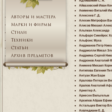
Адливанкин С. Я.
Айвазовский Иван Ко
Акименко Виталий Ив
Алексеев Г. Д.
Авторы и мастера
Алехин Митрофан Ва
Марки и фирмы
Алисов Михаил Алек
Альтман Александр
Стили
Альфаро Сикейрос Х
Техники
Альфонс Муха
Андрианов Петр Нико
Статьи
Андриолли Михал Эл
Андрияка Сергей Ник
Архив предметов
Андронов Анатолий 
Аникеев Михаил Корн
Антипова Евгения Пе
Антуан Жан Бари
Аралова-Петерсон Ве
Арапов Анатолий Аф
Арнеггер А.
Арнесен Вильгельм
Архипов Абрам Ефим
Астальцев Виктор В
Ахвледиани Е. Д.