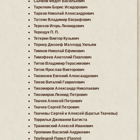
Сычков Федот Васильевич
Тарелкин Борис Исидорович
Тархов Николай Александрович
Татлин Владимир Евграфович
Терехов Игорь Леонидович
Терещук П. П.
Тетерин Виктор Кузьмич
Тёрнер Джозеф Мэллорд Уильям
Тимков Николай Ефимович
Тимофеев Анатолий Павлович
Титов Владимир Герасимович
Титов Ярослав Викторович
Тихменев Евгений Александрович
Тихов Виталий Гаврилович
Тихомиров Александр Николаевич
Тихомиров Леонид Петрович
Ткачев Алексей Петрович
Ткачев Сергей Петрович
Ткачевы Сергей и Алексей (Братья Ткачевы)
Торрилья Джованни Батиста
Транковский Алексей Иванович
Тропинин Василий Андреевич
Трубецкой Павел (Паоло)