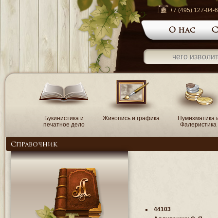
+7 (495) 127-04-
О нас
С
Букинистика и
Живопись и графика
Нумизматика 
печатное дело
Фалеристика
Справочник
44103