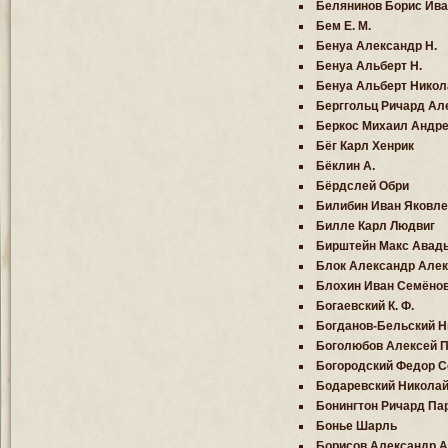
Белянинов Борис Ива
Бем Е. М.
Бенуа Александр Н.
Бенуа Альберт Н.
Бенуа Альберт Никол
Берггольц Ричард Ал
Беркос Михаил Андр
Бёг Карл Хенрик
Бёклин А.
Бёрдслей Обри
Билибин Иван Яковле
Билле Карл Людвиг
Бирштейн Макс Авад
Блок Александр Але
Блохин Иван Семёно
Богаевский К. Ф.
Богданов-Бельский Н
Боголюбов Алексей П
Богородский Федор 
Бодаревский Николай
Бонингтон Ричард Па
Бонье Шарль
Борисов Александр А