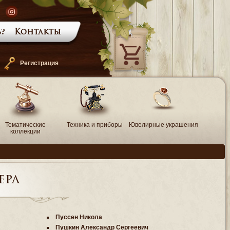
?
Контакты
—
Регистрация
Тематические
Техника и приборы
Ювелирные украшения
коллекции
ера
Пуссен Никола
Пушкин Александр Сергеевич