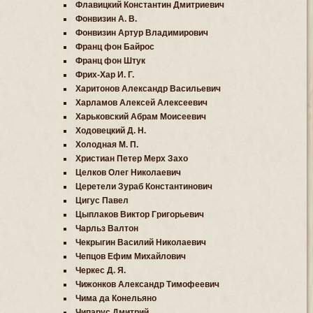
Флавицкий Константин Дмитриевич
Фонвизин А. В.
Фонвизин Артур Владимирович
Франц фон Байрос
Франц фон Штук
Фрих-Хар И. Г.
Харитонов Александр Васильевич
Харламов Алексей Алексеевич
Харьковский Абрам Моисеевич
Ходовецкий Д. Н.
Холодная М. П.
Христиан Петер Мерх Захо
Целков Олег Николаевич
Церетели Зураб Константинович
Цигус Павел
Цыплаков Виктор Григорьевич
Чарльз Валтон
Чекрыгин Василий Николаевич
Чепцов Ефим Михайлович
Черкес Д. Я.
Чижонков Александр Тимофеевич
Чима да Конельяно
Чипарус Дмитрий