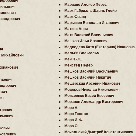
кифорович
Мариано Алонсо Перес
сильевич
Марк Габриэль Шарль Глейр
еменович
Марк Франц
ксандрович
Марышев Вячеслав Иванович
Матисс Анри
Матэ Василий Васильевич
Машков Илья Иванович
Медведева Катя (Екатерина) Ивановна
ич
Мельби Вильгельм
р Михайлович
Мен П.-Ж.
Менстед Педер
ркианович
Мешков Василий Васильевич
Мешков Василий Никитич
льевич
Мещерский Арсений Иванович
андрович
Модоров Николай Николаевич
евич
Моисеенко Евсей Евсеевич
ич
Моравов Александр Викторович
Моро А.
трович
Моро Гюстав
фимович
Моро И. Ф.
Моро О.
нович
Мочальский Дмитрий Константинович
ковлевич