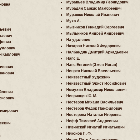
Муравьев Владимир Леонидович
новна
Мурадян Саркис Мамбреевич
Мурашко Николай Иванович
Муха А.
Мызников Геннадий Сергеевич
ьевич
Мыльников Андрей Андреевич
лаевич
На удаление
фович
Назаров Николай Федорович
уилович
Налбандян Дмитрий Аркадьевич
й Карлович
Напс Е.
Напс Евгений (Эжен-Иоган)
исович
Неврев Николай Васильевич
ванович
Неизвестный художник
Неизвестный Эрнст Иосифович
Немухин Владимир Николаевич
йлович
Непринцев Ю. М.
рисович
Нестеров Михаил Васильевич
Нестеров Федор Панфилович
димирович
Нестерова Наталья Игоревна
Нефф Тимофей Андреевич
еевич
Нивинский Игнатий Игнатьевич
Никонов П. Ф.
ч
Нилус Петр Александрович