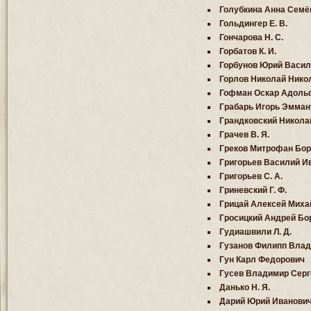
Голубкина Анна Семё
Гольдингер Е. В.
Гончарова Н. С.
Горбатов К. И.
Горбунов Юрий Васил
Горлов Николай Нико
Гофман Оскар Адоль
Грабарь Игорь Эмман
Грандковский Никола
Грачев В. Я.
Греков Митрофан Бор
Григорьев Василий И
Григорьев С. А.
Гриневский Г. Ф.
Грицай Алексей Миха
Гросицкий Андрей Бо
Гудиашвили Л. Д.
Гузанов Филипп Вла
Гун Карл Федорович
Гусев Владимир Серг
Данько Н. Я.
Дарий Юрий Иванови