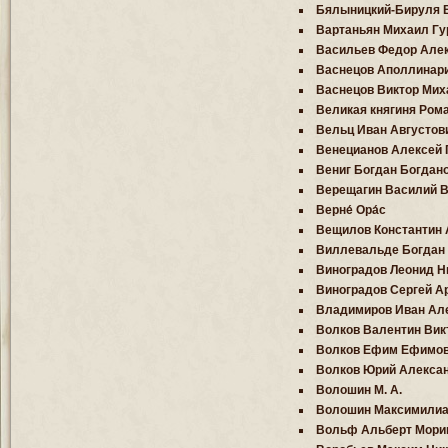
Бялыницкий-Бируля 
Вартаньян Михаил Гу
Васильев Федор Але
Васнецов Аполлинар
Васнецов Виктор Мих
Великая княгиня Ром
Вельц Иван Августов
Венецианов Алексей 
Вениг Богдан Богдан
Верещагин Василий В
Верне́ Ора́с
Вещилов Константин
Виллевальде Богдан
Виноградов Леонид Н
Виноградов Сергей А
Владимиров Иван Ал
Волков Валентин Вик
Волков Ефим Ефимо
Волков Юрий Алекса
Волошин М. А.
Волошин Максимилиа
Вольф Альберт Мори