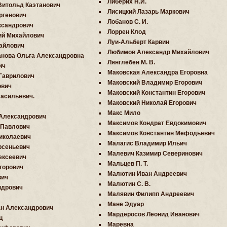
Либерих Н.И.
Витольд Каэтанович
Лисицкий Лазарь Маркович
ргенович
Лобанов С. И.
ксандрович
Лоррен Клод
ий Михайлович
Луи-Альберт Карвин
айлович
Любимов Александр Михайлович
анова Ольга Александровна
Лянглебен М. В.
ич
Маковская Александра Егоровна
Гаврилович
Маковский Владимир Егорович
ович
Маковский Константин Егорович
асильевич.
Маковский Николай Егорович
Макс Мило
 Александрович
Максимов Кондрат Евдокимович
 Павлович
Максимов Константин Мефодьевич
иколаевич
Малагис Владимир Ильич
рсеньевич
Малевич Казимир Северинович
ексеевич
Мальцев П. Т.
торович
Малютин Иван Андреевич
вич
Малютин С. В.
ндрович
Малявин Филипп Андреевич
Мане Эдуар
н Александрович
Мардеросов Леонид Иванович
ц
Маревна