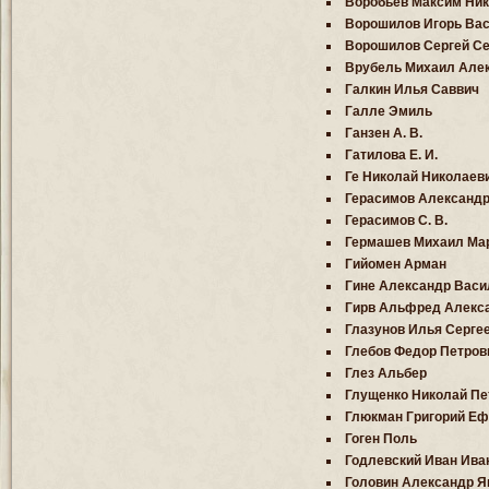
Воробьев Максим Ни
Ворошилов Игорь Ва
Ворошилов Сергей С
Врубель Михаил Але
Галкин Илья Саввич
Галле Эмиль
Ганзен А. В.
Гатилова Е. И.
Ге Николай Николаев
Герасимов Александ
Герасимов С. В.
Гермашев Михаил Ма
Гийомен Арман
Гине Александр Васи
Гирв Альфред Алекс
Глазунов Илья Серге
Глебов Федор Петров
Глез Альбер
Глущенко Николай Пе
Глюкман Григорий Е
Гоген Поль
Годлевский Иван Ива
Головин Александр Я