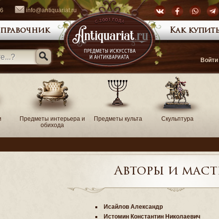
66
info@antiquariat.ru
правочник
Как купить
Войти
и
Предметы интерьера и
Предметы культа
Скульптура
обихода
Авторы и маст
Исайлов Александр
Истомин Константин Николаевич