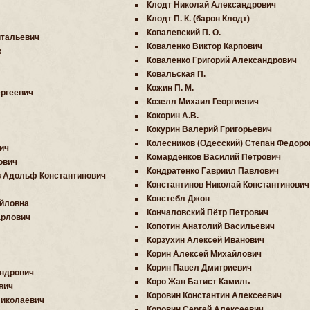
Клодт Николай Александрович
Клодт П. К. (барон Клодт)
Ковалевский П. О.
итальевич
Коваленко Виктор Карпович
к
Коваленко Григорий Александрович
Ковальская П.
Кожин П. М.
ргеевич
Козелл Михаил Георгиевич
Кокорин А.В.
Кокурин Валерий Григорьевич
Колесников (Одесский) Степан Федоро
ич
Комарденков Василий Петрович
ович
Кондратенко Гавриил Павлович
 Aдольф Константинович
Константинов Николай Константинович
Констебл Джон
йловна
Кончаловский Пётр Петрович
арлович
Копотин Анатолий Васильевич
Корзухин Алексей Иванович
Корин Алексей Михайлович
Корин Павел Дмитриевич
ндрович
Коро Жан Батист Камиль
вич
Коровин Константин Алексеевич
Николаевич
Коровин Сергей Алексеевич