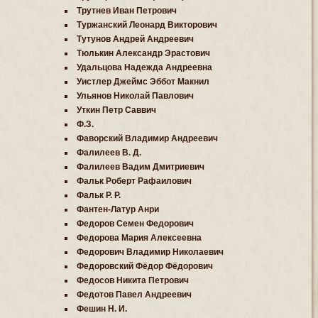
Трутнев Иван Петрович
Туржанский Леонард Викторович
Тутунов Андрей Андреевич
Тюлькин Александр Эрастович
Удальцова Надежда Андреевна
Уистлер Джеймс Эббот Макнил
Ульянов Николай Павлович
Уткин Петр Саввич
Ф.З.
Фаворский Владимир Андреевич
Фалилеев В. Д.
Фалилеев Вадим Дмитриевич
Фальк Роберт Рафаилович
Фальк Р. Р.
Фантен-Латур Анри
Федоров Семен Федорович
Федорова Мария Алексеевна
Федорович Владимир Николаевич
Федоровский Фёдор Фёдорович
Федосов Никита Петрович
Федотов Павел Андреевич
Фешин Н. И.