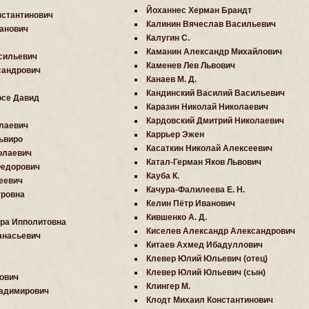
Йоханнес Херман Брандт
нстантинович
Калинин Вячеслав Васильевич
анович
Калугин С.
Каманин Александр Михайлович
сильевич
Каменев Лев Львович
сандрович
Канаев М. Д.
Кандинский Василий Васильевич
осе Давид
Каразин Николай Николаевич
Кардовский Дмитрий Николаевич
лаевич
Каррьер Эжен
ьвиро
Касаткин Николай Алексеевич
олаевич
Катал-Герман Яков Львович
Федорович
Кауба К.
еевич
Качура-Фалилеева Е. Н.
тровна
Келин Пётр Иванович
Кившенко А. Д.
ра Ипполитовна
Киселев Александр Александрович
анасьевич
Китаев Ахмед Ибадуллович
Клевер Юлий Юльевич (отец)
Клевер Юлий Юльевич (сын)
ович
Клингер М.
ладимирович
Клодт Михаил Константинович