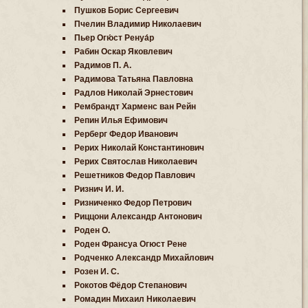
Пушков Борис Сергеевич
Пчелин Владимир Николаевич
Пьер Огю́ст Ренуа́р
Рабин Оскар Яковлевич
Радимов П. А.
Радимова Татьяна Павловна
Радлов Николай Эрнестович
Рембрандт Харменс ван Рейн
Репин Илья Ефимович
Рерберг Федор Иванович
Рерих Николай Константинович
Рерих Святослав Николаевич
Решетников Федор Павлович
Ризнич И. И.
Ризниченко Федор Петрович
Риццони Александр Антонович
Роден О.
Роден Франсуа Огюст Рене
Родченко Александр Михайлович
Розен И. С.
Рокотов Фёдор Степанович
Ромадин Михаил Николаевич