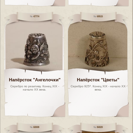
47774
69515
Напёрсток "Ангелочки"
Напёрсток "Цветы"
Серебро по реактиву. Конец XIX -
Серебро 925*. Конец XIX - начало ХХ
начало ХХ века.
века.
60008
84020