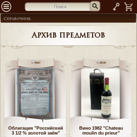
—
Справочник
Архив предметов
95867
85135
Облигация "Российский
Вино 1982 "Chateau
3 1/2 % золотой заём"
moulin du prieur"