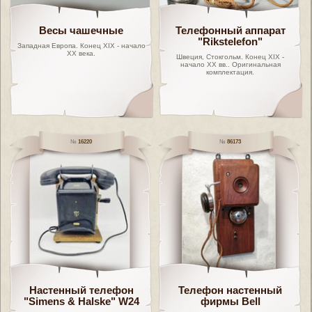
Весы чашечные
Телефонный аппарат
"Rikstelefon"
Западная Европа. Конец XIX - начало
XX века.
Швеция, Стокгольм. Конец XIX -
начало XX вв.. Оригинальная
комплектация.
16220
86173
Настенный телефон
Телефон настенный
"Simens & Halske" W24
фирмы Bell