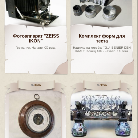
Фотоаппарат "ZEISS
Комплект форм для
IKON"
теста
Германия. Начало XX века.
Надпись на коробке "G.J. BENIER DEN
HAAC". Конец XIX - начало ХХ века.
87736
92946