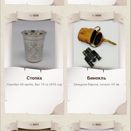
45388
94089
Стопка
Бинокль
Серебро 84 проба, Вес 76 гр.1878 год
Западная Европа, начало XX вв.
65973
46521