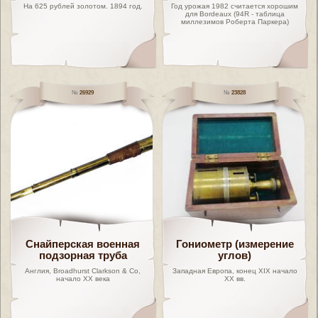
На 625 рублей золотом. 1894 год.
Год урожая 1982 считается хорошим
для Bordeaux (94R - таблица
миллезимов Роберта Паркера)
26929
23828
Снайперская военная
Гониометр (измерение
подзорная труба
углов)
Англия, Broadhurst Clarkson & Co,
Западная Европа, конец XIX начало
начало XX века
XX вв.