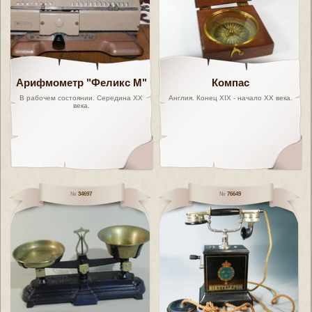
Арифмометр "Феликс М"
Компас
В рабочем состоянии. Середина ХХ
Англия. Конец XIX - начало ХХ века.
века.
34697
76649