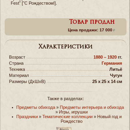
Fest" ["С Рождеством!].
Товар продан
Цена продажи: 17 000
Характеристики
Возраст
1880 – 1920
гг.
Страна
Германия
Техника
Литьё
Материал
Чугун
Размеры (ДxШxВ)
25 x 25 x 14 см
Также в разделах:
Предметы обихода
»
Предметы интерьера и обихода
»
Игры, игрушки
Праздники
»
Тематические коллекции
»
Новый год и
Рождество