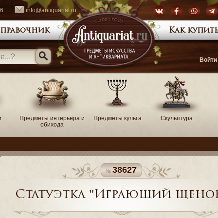
66
info@antiquariat.ru
правочник
Как купить
Войти
и
Предметы интерьера и
Предметы культа
Скульптура
обихода
38627
Статуэтка "Играющий щено