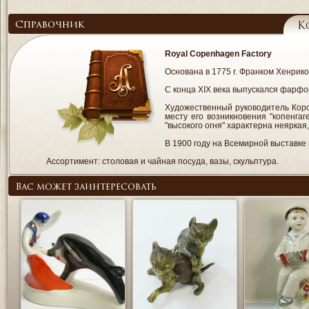
Справочник
К
Royal Copenhagen Factory
Основана в 1775 г. Франком Хенрик
С конца XIX века выпускался фарфо
Художественный руководитель Кор
месту его возникновения "копенга
"высокого огня" характерна неярка
В 1900 году на Всемирной выставк
Ассортимент: столовая и чайная посуда, вазы, скульптура.
Вас может заинтересовать