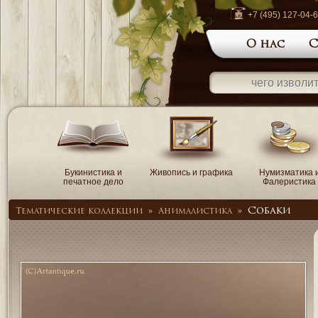
+7 (495) 127-04-
О нас
С
Букинистика и
Живопись и графика
Нумизматика 
печатное дело
Фалеристика
Собаки
Тематические коллекции
»
Анималистика
»