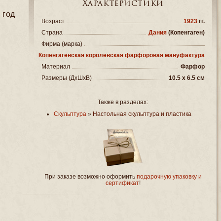
Характеристики
 год
Возраст
1923
гг.
Страна
Дания
(Копенгаген)
Фирма (марка)
Копенгагенская королевская фарфоровая мануфактура
Материал
Фарфор
Размеры (ДxШxВ)
10.5 x 6.5 см
Также в разделах:
Скульптура
»
Настольная скульптура и пластика
При заказе возможно оформить
подарочную упаковку и
сертификат
!