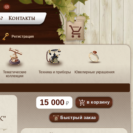
?
Контакты
—
Регистрация
Тематические
Техника и приборы
Ювелирные украшения
коллекции
15 000
в корзину
Быстрый заказ
к"