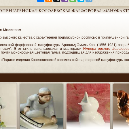
опенгагенская королевская фарфоровая мануфакт
ом Мюллером.
р высокого качества с характерной подглазурной росписью в приглушённой г
олевской фарфоровой мануфактуры Арнольд Эмиль Крог (1856-1931) разра
генским". Этот стиль использовался и мастерами
Императорского фарфоров
я, почти монохромная цветовая гамма, подходившая для изображения природы
е в Париже изделия Копенгагенской королевской фарфоровой мануфактуры за