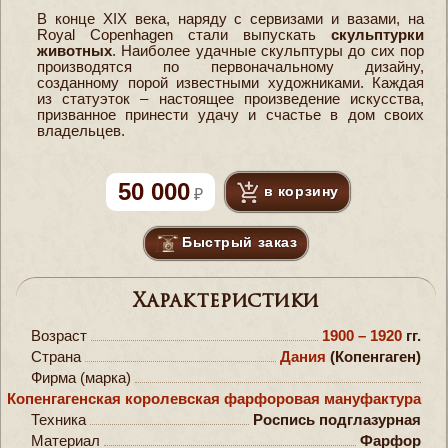
В конце XIX века, наряду с сервизами и вазами, на
Royal Copenhagen стали выпускать
скульптурки
животных
. Наиболее удачные скульптуры до сих пор
производятся по первоначальному дизайну,
созданному порой известными художниками. Каждая
из статуэток – настоящее произведение искусства,
призванное принести удачу и счастье в дом своих
владельцев.
50 000
в корзину
Быстрый заказ
Характеристики
Возраст
1900 – 1920
гг.
Страна
Дания
(Копенгаген)
Фирма (марка)
Копенгагенская королевская фарфоровая мануфактура
Техника
Роспись подглазурная
Материал
Фарфор