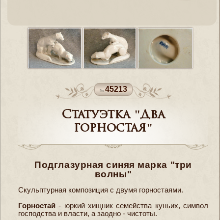
45213
Статуэтка "Два
горностая"
Подглазурная синяя марка "три
волны"
Скульптурная композиция с двумя горностаями.
Горностай
- юркий хищник семейства куньих, символ
господства и власти, а заодно - чистоты.