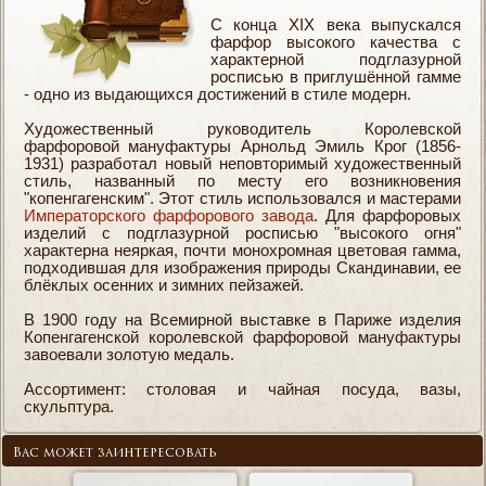
С конца XIX века выпускался
фарфор высокого качества с
характерной подглазурной
росписью в приглушённой гамме
- одно из выдающихся достижений в стиле модерн.
Художественный руководитель Королевской
фарфоровой мануфактуры Арнольд Эмиль Крог (1856-
1931) разработал новый неповторимый художественный
стиль, названный по месту его возникновения
"копенгагенским". Этот стиль использовался и мастерами
Императорского фарфорового завода
. Для фарфоровых
изделий с подглазурной росписью "высокого огня"
характерна неяркая, почти монохромная цветовая гамма,
подходившая для изображения природы Скандинавии, ее
блёклых осенних и зимних пейзажей.
В 1900 году на Всемирной выставке в Париже изделия
Копенгагенской королевской фарфоровой мануфактуры
завоевали золотую медаль.
Ассортимент: столовая и чайная посуда, вазы,
скульптура.
Вас может заинтересовать