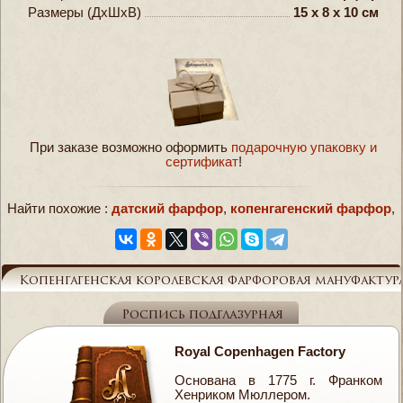
Размеры (ДxШxВ)
15 x 8 x 10 см
При заказе возможно оформить
подарочную упаковку и
сертификат
!
Найти похожие :
датский фарфор
,
копенгагенский фарфор
,
Справочник
Копенгагенская королевская фарфоровая мануфактур
Роспись подглазурная
Royal Copenhagen Factory
Основана в 1775 г. Франком
Хенриком Мюллером.