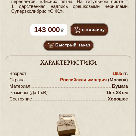
переплетов. «Лисьи» пятна. На титульном листе т.
1 дарственная надпись орешковыми чернилами.
Суперэкслибрис «С.Ж.».
143 000
в корзину
Быстрый заказ
Характеристики
Возраст
1885
гг.
Страна
Российская империя
(Москва)
Материал
Бумага
Размеры (ДxШxВ)
15 x 23 см
Состояние
Хорошее