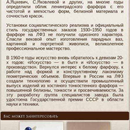
А.Яцкевич, С.Яковлевой и других, на многие годы
определили облик ленинградского фарфора с его
чистотой и мягкостью форм, белизной материала и
сочностью красок.
Установки социалистического реализма и официальный
стиль государственных заказов 1930–1950 годов в
фарфоре на ЛФЗ не получили одиозного характера.
Спасли вековой опыт изготовления парадных ваз,
картинной и портретной живописи, великолепное
профессиональное мастерство.
В 1960-е годы искусство вновь обратилось к девизам 20-
x годов: «Искусство — в быт» и «Искусство — в
производство». Вернулся интерес к белому фарфору, к
работе над формой и конструктивному лаконизму
геометрических объемов. Впервые в России на ЛФЗ
создали технологию и осуществили промышленный
выпуск изделий из костяного тонкостенного фарфора —
повышенной белизны, тонкости и просвечиваемости. За
эту разработку группа специалистов завода была
удостоена Государственной премии СССР в области
науки и техники.
Вас может заинтересовать