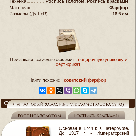
Техника
Роспись золотом, Роспись красками
Материал
Фарфор
Размеры (ДxШxВ)
16.5 см
При заказе возможно оформить
подарочную упаковку и
сертификат
!
Найти похожие :
советский фарфор
,
Справочник
Фарфоровый завод им. М.В.Ломоносова (ЛФЗ)
Роспись золотом
Роспись красками
Основан в 1744 г. в Петербурге.
До 1917 г. - Императорский