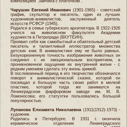
композицией "Зайчиха с платочком".
Чарушин Евгений Иванович
(1901-1965) - советский
график, скульптор и писатель, один из лучших
художников-анималистов, заслуженный деятель
искусств РСФСР (1945).
Родился в семье губернского архитектора. В 1922-1926
учился на живописном факультете Академии
художеств в Петрограде (ВХУТЕИН).
Проявил себя как самобытный и обаятельный детский
писатель и талантливый иллюстратор множества
детских книг. В анималистике ему не было равных.
Безукоризненную точность изображения животных он
соединял с их эмоциональным восприятием, а
проникновенное ощущение их внутренней жизни - с
редким умением сделать эту жизнь зримой.
В послевоенный период в его творчестве обозначился
поворот к анималистической сказке, которой он
посвящал и большую часть своих работ в мелкой
пластике, которой тогда же занимался на
Ленинградском фарфоровом заводе им. М. В.
Ломоносова; его статуэтки пользовались большой
популярностью.
Лупанова Елизавета Николаевна
(1911(1912)-1973) -
художник.
Родилась в Петербурге. В 1931 г. окончила
керамическое отделение Ленинградского