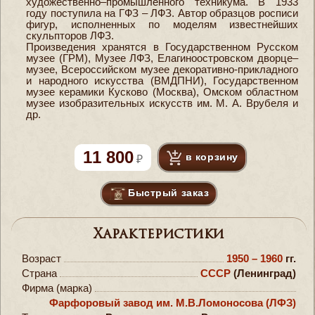
художественно–промышленного техникума. В 1933
году поступила на ГФЗ – ЛФЗ. Автор образцов росписи
фигур, исполненных по моделям известнейших
скульпторов ЛФЗ.
Произведения хранятся в Государственном Русском
музее (ГРМ), Музее ЛФЗ, Елагиноостровском дворце–
музее, Всероссийском музее декоративно-прикладного
и народного искусства (ВМДПНИ), Государственном
музее керамики Кусково (Москва), Омском областном
музее изобразительных искусств им. М. А. Врубеля и
др.
11 800
в корзину
Быстрый заказ
Характеристики
Возраст
1950 – 1960
гг.
Страна
СССР
(Ленинград)
Фирма (марка)
Фарфоровый завод им. М.В.Ломоносова (ЛФЗ)