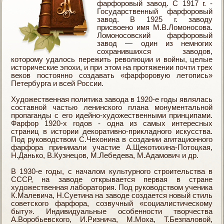
фарфоровый завод. С 1917 г. -
Государственный фарфоровый
завод. В 1925 г. заводу
присвоено имя М.В.Ломоносова.
Ломоносовский фарфоровый
завод — один из немногих
сохранившихся заводов,
которому удалось пережить революции и войны, целые
исторические эпохи, и при этом на протяжении почти трех
веков постоянно создавать «фарфоровую летопись»
Петербурга и всей России.
Художественная политика завода в 1920-е годы являлась
составной частью ленинского плана монументальной
пропаганды с его идейно-художественными принципами.
Фарфор 1920-х годов - одна из самых интересных
страниц в истории декоративно-прикладного искусства.
Под руководством С.Чехонина в создании агитационного
фарфора принимали участие А.Щекотихина-Потоцкая,
Н.Данько, В.Кузнецов, М.Лебедева, М.Адамович и др.
В 1930-е годы, с началом культурного строительства в
СССР, на заводе открывается первая в стране
художественная лаборатория. Под руководством ученика
К.Малевича, Н.Суетина на заводе создается новый стиль
советского фарфора, созвучный «социалистическому
быту». Индивидуальные особенности творчества
А.Воробьевского, И.Ризнича, М.Моха, Т.Безпаловой,