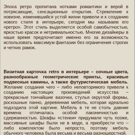
Эпоха ретро пропитана нотками романтики и верой в
потрясающие, сенсационные открытия. Стремление к
новизне, изменившийся устой жизни привели и к созданию
нового стиля в интерьере, сегодня мы называем его
«ретро». Этот стиль выделяется особой самобытностью,
яркостью красок и нетривиальностью. Многие дизайнеры в
наше время предпочитают именно его за возможность
использовать максимум фантазии без ограничения строгих
и четких рамок.
Визитная карточка retro в интерьере – сочные цвета,
разнообразные геометрические принты, красивые
подвесные камины, а также футуристическая мебель
.
Желание создания чего – либо неповторимого привели к
созданию настоящих произведений искусства –
прекрасные тончайшие вазочки, стулья округлой формы,
роскошные панно, деревянная мебель, которая идеально
подходила этой картине. Мебель в те не столь давние
времена отличалась особой лаконичностью и
сдержанностью. Шкафы «стенки» придумали чуть позже,
массивные шкафы были не в моде, а приобрести что –
либо комплектом было непросто, поэтому мебель
обычного человека была весьма и весьма разношерстной.